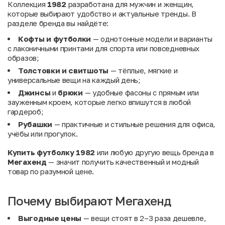
Коллекция
1982
разработана для мужчин и женщин,
которые выбирают удобство и актуальные тренды. В
разделе бренда вы найдёте:
Кофты и футболки
— однотонные модели и варианты
с лаконичными принтами для спорта или повседневных
образов;
Толстовки и свитшоты
— тёплые, мягкие и
универсальные вещи на каждый день;
Джинсы
и
брюки
— удобные фасоны с прямым или
зауженным кроем, которые легко впишутся в любой
гардероб;
Рубашки
— практичные и стильные решения для офиса,
учёбы или прогулок.
Купить футболку 1982
или любую другую вещь бренда в
Мегахенд
— значит получить качественный и модный
товар по разумной цене.
Почему выбирают Мегахенд
Выгодные цены
— вещи стоят в 2–3 раза дешевле,